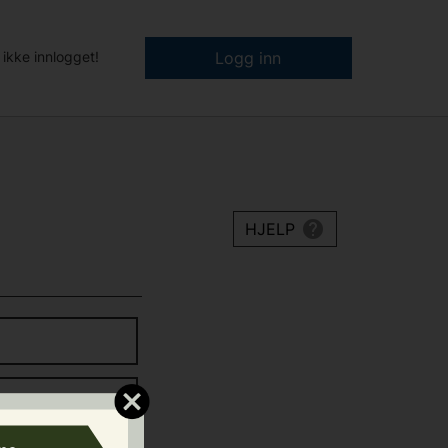
 ikke innlogget!
Logg inn
HJELP